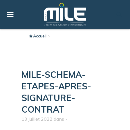
Accueil
>
mile-schema-etapes-apres- signature-
contrat
MILE-SCHEMA-
ETAPES-APRES-
SIGNATURE-
CONTRAT
13 juillet 2022
dans