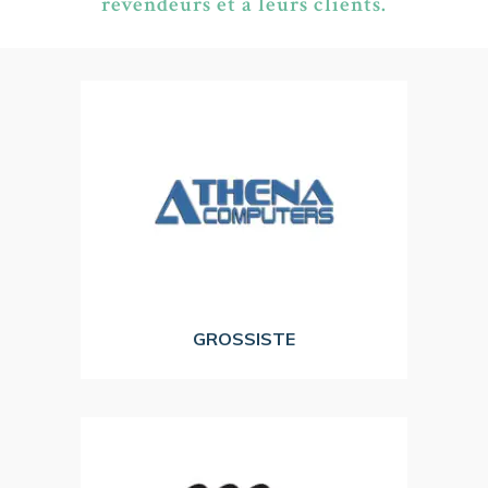
revendeurs et à leurs clients.
sous sa marque
ATHENA Computers.
ordinateurs et de serveurs multi plate-forme
l’intégration qualitative de micro-
informatique spécialisé
depuis 1994 dans
ATHENA Distribution,
grossiste
ATHENA COMPUTERS
GROSSISTE