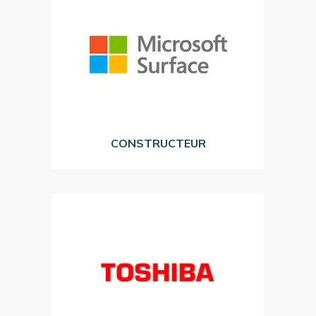
ordinateur et polyvalence d’une tablette.
associe performances de point d’un
puissant, Surface Pro est un PC 2-en-1 qui
Le 2-en-1 sans compromis.
Design, fin et
MICROSOFT SURFACE
CONSTRUCTEUR
productivité aux entreprises.
plus grande flexibilité et une meilleure
TOSHIBA apporte par son expertise une