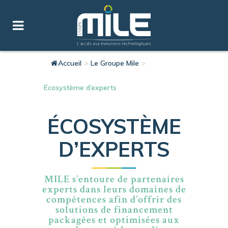
Accueil
>
Le Groupe Mile
>
Écosystème d’experts
ÉCOSYSTÈME
D’EXPERTS
MILE s’entoure de partenaires
experts dans leurs domaines de
compétences afin d’offrir des
solutions de financement
packagées et optimisées aux