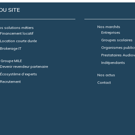
DU SITE
Nos marchés
s solutions métiers
Entreprises
Financement locatif
Groupes scolaires
Location courte durée
Organismes public
Brokerage IT
Prestataires Audiov
 Groupe MILE
Indépendants
Devenir revendeur partenaire
Écosystème d’experts
Nos actus
Recrutement
Contact