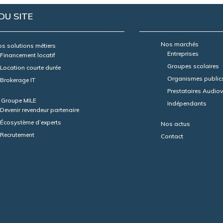
DU SITE
Nos marchés
s solutions métiers
Entreprises
Financement locatif
Groupes scolaires
Location courte durée
Organismes public
Brokerage IT
Prestataires Audiov
 Groupe MILE
Indépendants
Devenir revendeur partenaire
Écosystème d’experts
Nos actus
Recrutement
Contact